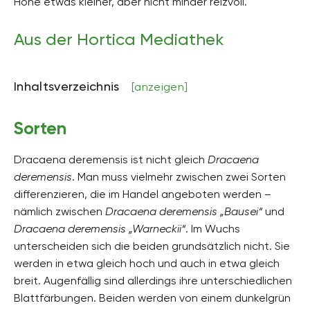
Höhe etwas kleiner, aber nicht minder reizvoll.
bis zu 120 cm hoch
Bodenart
Aus der Hortica Mediathek
lehmig, kiesig
Bodenfeuchte
Inhaltsverzeichnis
[anzeigen]
mäßig trocken, mäßig feucht, frisch
pH-Wert
Sorten
neutral, schwach sauer
Kalkverträglichkeit
Dracaena deremensis ist nicht gleich
Dracaena
Kalktolerant
deremensis
. Man muss vielmehr zwischen zwei Sorten
differenzieren, die im Handel angeboten werden –
Humus
humusreich
nämlich zwischen
Dracaena deremensis „Bausei“
und
Dracaena deremensis „Warneckii“
. Im Wuchs
Giftig
unterscheiden sich die beiden grundsätzlich nicht. Sie
Ja
werden in etwa gleich hoch und auch in etwa gleich
Pflanzenfamilien
breit. Augenfällig sind allerdings ihre unterschiedlichen
Spargelgewächse, Asparagaceae
Blattfärbungen. Beiden werden von einem dunkelgrün