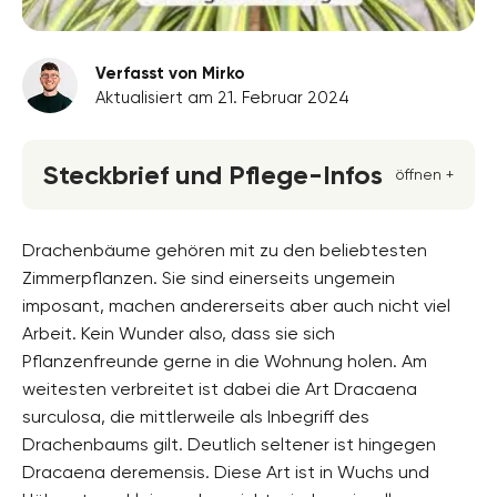
Verfasst von Mirko
Aktualisiert am 21. Februar 2024
Steckbrief und Pflege-Infos
öffnen +
Blütenfarbe
weiss, grün
Drachenbäume gehören mit zu den beliebtesten
Zimmerpflanzen. Sie sind einerseits ungemein
Standort
imposant, machen andererseits aber auch nicht viel
Absonnig
Arbeit. Kein Wunder also, dass sie sich
Blütezeit
Pflanzenfreunde gerne in die Wohnung holen. Am
Mai, Juni, Juli, August
weitesten verbreitet ist dabei die Art Dracaena
surculosa, die mittlerweile als Inbegriff des
Wuchsform
aufrecht, ausladend, Überhängend
Drachenbaums gilt. Deutlich seltener ist hingegen
Dracaena deremensis. Diese Art ist in Wuchs und
Höhe