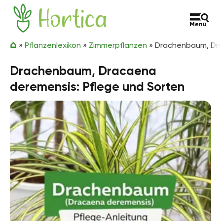
Zum Inhalt springen
Hortica
»
Pflanzenlexikon
»
Zimmerpflanzen
»
Drachenbaum, Dra
Drachenbaum, Dracaena
deremensis: Pflege und Sorten