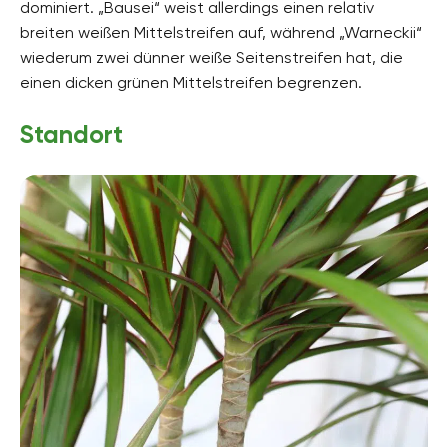
dominiert. „Bausei“ weist allerdings einen relativ
Pflanzenarten
breiten weißen Mittelstreifen auf, während „Warneckii“
Topfpflanzen, Zimmerpflanzen, Mediterrane
Pflanzen
wiederum zwei dünner weiße Seitenstreifen hat, die
einen dicken grünen Mittelstreifen begrenzen.
Gartenstil
Topfgarten, Terrassengarten, Wintergarten
Standort