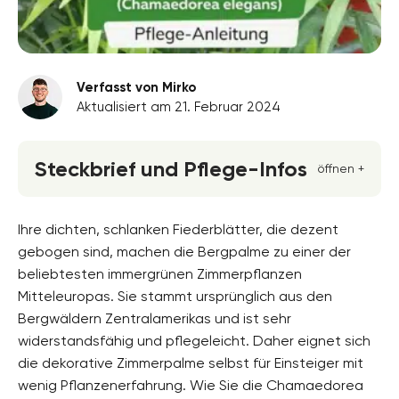
Verfasst von Mirko
Aktualisiert am 21. Februar 2024
Steckbrief und Pflege-Infos
öffnen +
Blütenfarbe
gelb, unscheinbar
Ihre dichten, schlanken Fiederblätter, die dezent
gebogen sind, machen die Bergpalme zu einer der
Standort
beliebtesten immergrünen Zimmerpflanzen
Schatten, Halbschatten
Mitteleuropas. Sie stammt ursprünglich aus den
Wuchsform
Bergwäldern Zentralamerikas und ist sehr
aufrecht, Überhängend
widerstandsfähig und pflegeleicht. Daher eignet sich
die dekorative Zimmerpalme selbst für Einsteiger mit
Höhe
bis zu 130 Zentimeter, selten bis 2 Meter
wenig Pflanzenerfahrung. Wie Sie die Chamaedorea