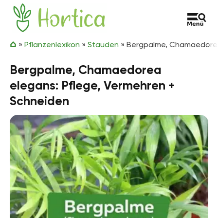
Zum Inhalt springen
Hortica
»
Pflanzenlexikon
»
Stauden
»
Bergpalme, Chamaedorea
Bergpalme, Chamaedorea
elegans: Pflege, Vermehren +
Schneiden