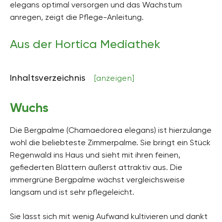
elegans optimal versorgen und das Wachstum
Bodenfeuchte
anregen, zeigt die Pflege-Anleitung.
mäßig feucht, sehr feucht, frisch
pH-Wert
Aus der Hortica Mediathek
neutral, schwach alkalisch, schwach sauer
Kalkverträglichkeit
Inhaltsverzeichnis
[anzeigen]
Kalktolerant
Humus
Wuchs
k.A.
Pflanzenfamilien
Die Bergpalme (Chamaedorea elegans) ist hierzulange
Palmengewächse, Arecaceae
wohl die beliebteste Zimmerpalme. Sie bringt ein Stück
Regenwald ins Haus und sieht mit ihren feinen,
Pflanzenarten
Zimmerpflanzen
gefiederten Blättern äußerst attraktiv aus. Die
immergrüne Bergpalme wächst vergleichsweise
Gartenstil
langsam und ist sehr pflegeleicht.
Wintergarten
Sie lässt sich mit wenig Aufwand kultivieren und dankt