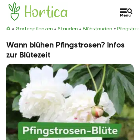
Zum Inhalt springen
Hortica
»
Gartenpflanzen
»
Stauden
»
Blühstauden
»
Pfingstro
Wann blühen Pfingstrosen? Infos
zur Blütezeit