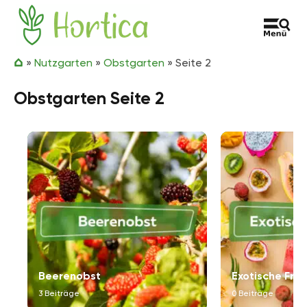
Zum Inhalt springen
Hortica
»
Nutzgarten
»
Obstgarten
»
Seite 2
Obstgarten Seite 2
Beerenobst
Exotische Frü
3 Beiträge
0 Beiträge