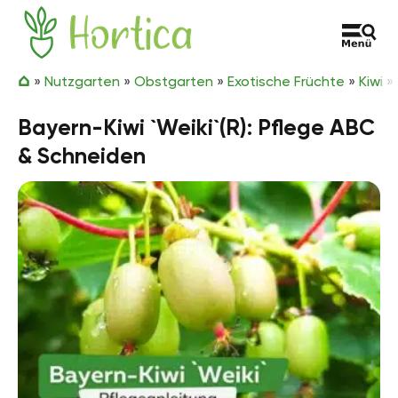
Zum Inhalt springen
Hortica
»
Nutzgarten
»
Obstgarten
»
Exotische Früchte
»
Kiwi
»
Bayern-Kiwi `Weiki`(R): Pflege ABC
& Schneiden