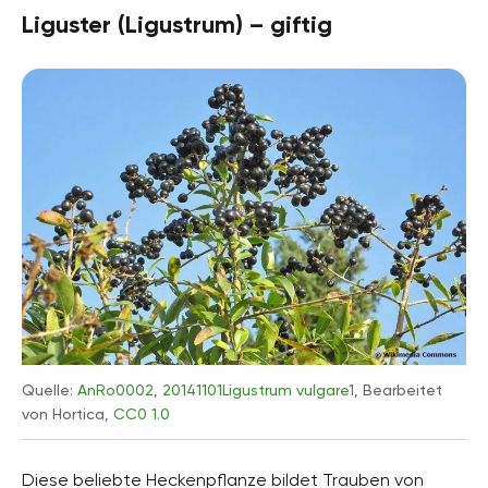
Liguster (Ligustrum) – giftig
Quelle:
AnRo0002
,
20141101Ligustrum vulgare1
, Bearbeitet
von Hortica,
CC0 1.0
Diese beliebte Heckenpflanze bildet Trauben von