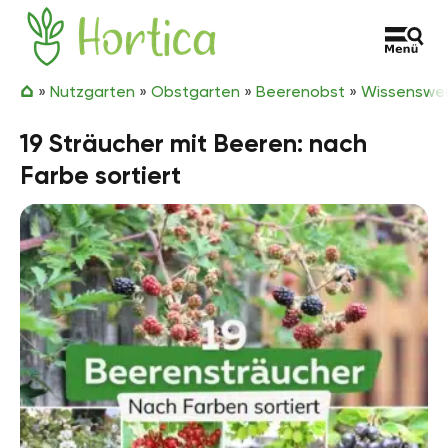
Zum Inhalt springen
Hortica
»
Nutzgarten
»
Obstgarten
»
Beerenobst
»
Wissenswer
19 Sträucher mit Beeren: nach
Farbe sortiert