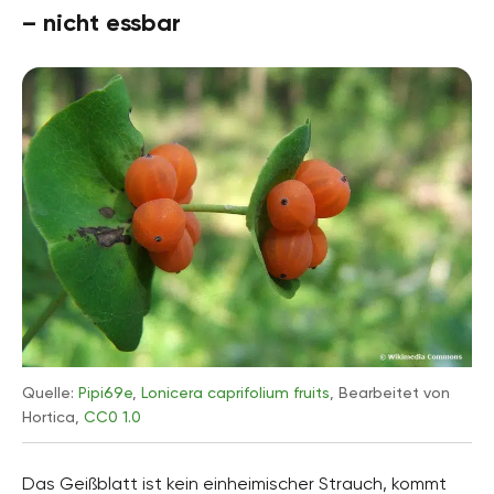
– nicht essbar
Quelle:
Pipi69e
,
Lonicera caprifolium fruits
, Bearbeitet von
Hortica,
CC0 1.0
Das Geißblatt ist kein einheimischer Strauch, kommt