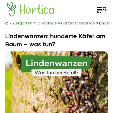
Zum Inhalt springen
Hortica
»
Ziergarten
»
Schädlinge
»
Gartenschädlinge
»
Linden
Lindenwanzen: hunderte Käfer am
Baum – was tun?