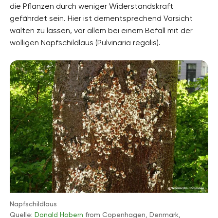
die Pflanzen durch weniger Widerstandskraft
gefährdet sein. Hier ist dementsprechend Vorsicht
walten zu lassen, vor allem bei einem Befall mit der
wolligen Napfschildlaus (Pulvinaria regalis).
Napfschildlaus
Quelle:
Donald Hobern
from Copenhagen, Denmark,