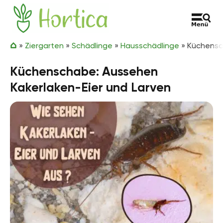
Zum Inhalt springen
Hortica
»
Ziergarten
»
Schädlinge
»
Hausschädlinge
»
Küchensc
Küchenschabe: Aussehen
Kakerlaken-Eier und Larven