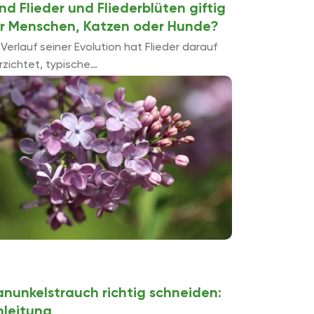
nd Flieder und Fliederblüten giftig
ür Menschen, Katzen oder Hunde?
 Verlauf seiner Evolution hat Flieder darauf
rzichtet, typische
rteidigungsmechanismen zu entwickeln, wie
rnen, Brennhaare oder scharfe Blattkanten.
attdessen setzt der Fliederbaum auf eine
gressive Ausbreitung über Ausläufer, die ...
anunkelstrauch richtig schneiden:
nleitung