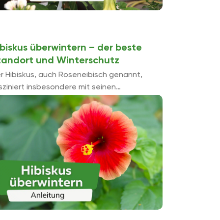
ibiskus überwintern – der beste
tandort und Winterschutz
r Hibiskus, auch Roseneibisch genannt,
sziniert insbesondere mit seinen
nderbaren Blüten. Bei uns muss der Hibiskus
bedingt im Kübel kultiviert werden, da er, im
gensatz zum Garteneibisch, nicht ...