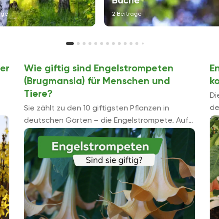
e
Buche
äge
2 Beiträge
der
Wie giftig sind Engelstrompeten
E
(Brugmansia) für Menschen und
k
Tiere?
Di
de
Sie zählt zu den 10 giftigsten Pflanzen in
He
deutschen Gärten – die Engelstrompete. Auf
is
Wochenmärkten und in Blumenläden wird die
sc
dekorative Blühpflanze mit den
charakteristischen langen, meist ...