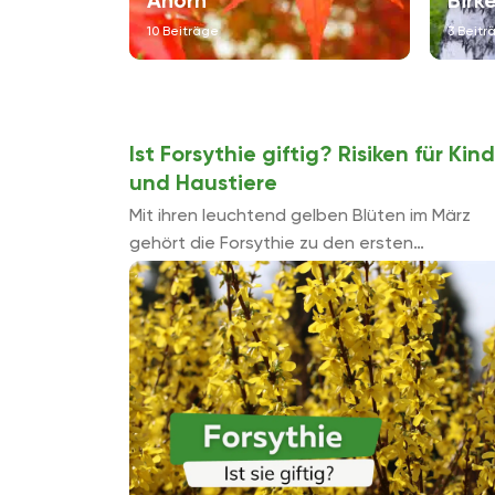
Ahorn
Birk
10 Beiträge
3 Beitr
Ist Forsythie giftig? Risiken für Kin
und Haustiere
Mit ihren leuchtend gelben Blüten im März
gehört die Forsythie zu den ersten
Frühlingsboten und ist ein beliebter
Zierstrauch. In der Osterzeit sind die
blühenden ...