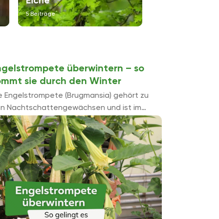
Eiche
Engelstromp
5 Beiträge
3 Beiträge
ngelstrompete überwintern – so
ommt sie durch den Winter
e Engelstrompete (Brugmansia) gehört zu
n Nachtschattengewächsen und ist im
rbst laubabwerfend. Da sie nicht frosthart
t und Temperaturen unter 0° Celsius ihr
haden, muss sie in den hiesigen ...