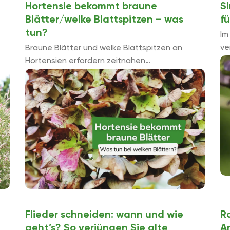
Hortensie bekommt braune
Si
Blätter/welke Blattspitzen – was
f
tun?
Im
ve
Braune Blätter und welke Blattspitzen an
Ve
Hortensien erfordern zeitnahen
Do
Handlungsbedarf. Die malerische Blütenpracht
St
..
ist zwingend angewiesen auf die Versorgung
ag
durch ein gesundes, vitales Laub. Da das
Schadbild aus ...
Flieder schneiden: wann und wie
R
geht’s? So verjüngen Sie alte
A