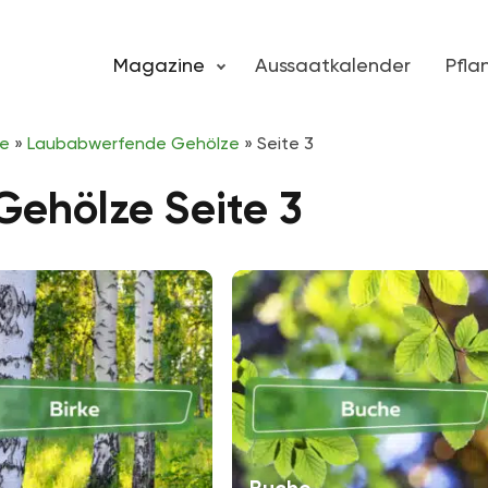
Magazine
Aussaatkalender
Pfl
ze
»
Laubabwerfende Gehölze
»
Seite 3
ehölze Seite 3