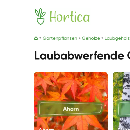
Zum Inhalt springen
Hortica
»
Gartenpflanzen
»
Gehölze
»
Laubgehöl
Laubabwerfende G