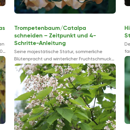
as
Trompetenbaum/Catalpa
H
schneiden – Zeitpunkt und 4-
S
Schritte-Anleitung
en
De
30
fa
Seine majestätische Statur, sommerliche
wu
Blütenpracht und winterlicher Fruchtschmuck
un
lassen einen Rückschnitt am Trompetenbaum
Ge
als heikel erscheinen. Tatsächlich erweisen
sich alle prachtvollen Catalpa-Arten als gut
schnittverträglich. ...