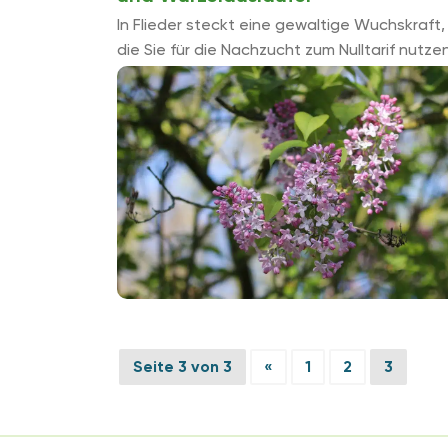
In Flieder steckt eine gewaltige Wuchskraft,
die Sie für die Nachzucht zum Nulltarif nutze
können. Statt Jungpflanzen zu kaufen,
vermehren Sie Ihren schönsten Fliederbaum
durch Ableger, Wurzelauslä...
Seite 3 von 3
«
1
2
3