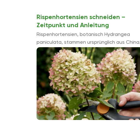
Rispenhortensien schneiden –
Zeitpunkt und Anleitung
Rispenhortensien, botanisch Hydrangea
paniculata, stammen ursprünglich aus China
und Japan. Mit ihren weißen Rispenblüten, d
sich bei der Sorte Vanilla Fraise in purpurrot
verwandelt, sind sie ein ...