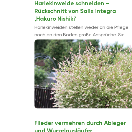
Harlekinweide schneiden –
Rückschnitt von Salix integra
‚Hakuro Nishiki‘
Harlekinweiden stellen weder an die Pflege
noch an den Boden große Ansprüche. Sie
erfreuen den Hobbygärtner mit ihren bunten
Blättern und schnellem Wuchs. Wenn da nur .
Flieder vermehren durch Ableger
und Wurzelausläufer