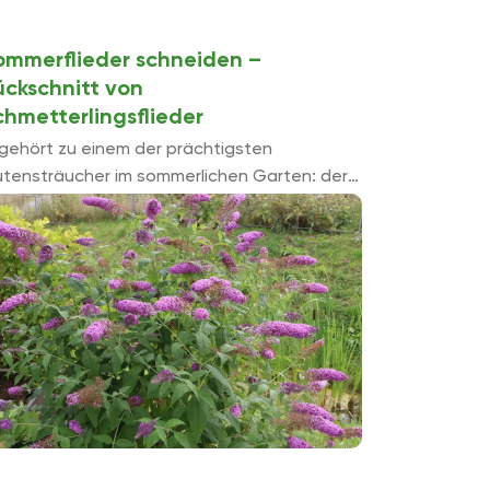
ommerflieder schneiden –
ückschnitt von
chmetterlingsflieder
 gehört zu einem der prächtigsten
ütensträucher im sommerlichen Garten: der
mmerflieder, auch Schmetterlingsflieder
nannt. Ein Rückschnitt des Sommerflieders
t nicht zwingend notwendig, aber dennoch ...