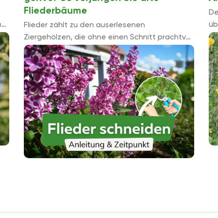
Fliederbäume
De
n
üb
Flieder zählt zu den auserlesenen
Sc
Ziergehölzen, die ohne einen Schnitt prachtvoll
Ei
blühen. Gleichwohl gibt es wichtige Gründe,
je
einen Fliederbaum zu beschneiden. Mitunter ist
prä
es sogar nicht ...