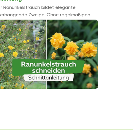
r Ranunkelstrauch bildet elegante,
erhängende Zweige. Ohne regelmäßigen
hnitt kann er sich jedoch schnell ausbreiten.
n fachgerechter Rückschnitt erfordert
doch eine gezielte Schnittführung, um das
...