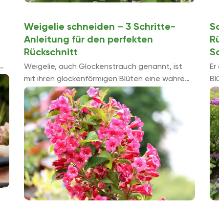
Weigelie schneiden – 3 Schritte-
S
Anleitung für den perfekten
R
Rückschnitt
S
Weigelie, auch Glockenstrauch genannt, ist
Er
ie
mit ihren glockenförmigen Blüten eine wahre
Bl
Augenweide. Der aus Asien stammende
So
Strauch fühlt sich an einem sonnigen Standort
ge
am wohlsten und besticht ...
is