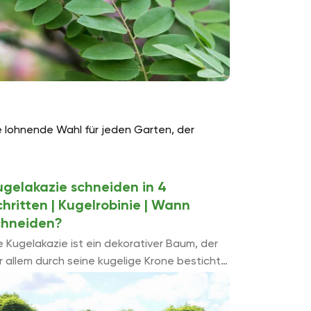
ne lohnende Wahl für jeden Garten, der
ugelakazie schneiden in 4
hritten | Kugelrobinie | Wann
chneiden?
e Kugelakazie ist ein dekorativer Baum, der
r allem durch seine kugelige Krone besticht.
lerdings handelt es sich hierbei nur um eine
heinakazie, die zu den Robinien gehört. Bei