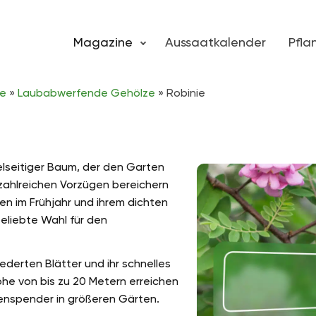
Magazine
Aussaatkalender
Pfl
ze
»
Laubabwerfende Gehölze
»
Robinie
ielseitiger Baum, der den Garten
 zahlreichen Vorzügen bereichern
en im Frühjahr und ihrem dichten
beliebte Wahl für den
iederten Blätter und ihr schnelles
he von bis zu 20 Metern erreichen
enspender in größeren Gärten.