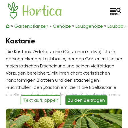
Zum Inhalt springen
Hortica
»
Gartenpflanzen
»
Gehölze
»
Laubgehölze
»
Laubabwe
Kastanie
Die Kastanie/Edelkastanie (Castanea sativa) ist ein
beeindruckender Laubbaum, der den Garten mit seiner
majestätischen Erscheinung und seinen vielfältigen
Vorzügen bereichert. Mit ihren charakteristischen
handförmigen Blättern und den stacheligen
Fruchthüllen, den „Kastanien“, zieht die Edelkastanie
die Blicke auf sich und verleiht dem Außenbereich eine
Text aufklappen
Zu den Beiträgen
natürliche Schönheit.
Die Pflege der Kastanie ist im Allgemeinen
unkompliziert. Sie bevorzugt sonnige bis halbschattige
Standorte mit gut durchlässigem Boden.