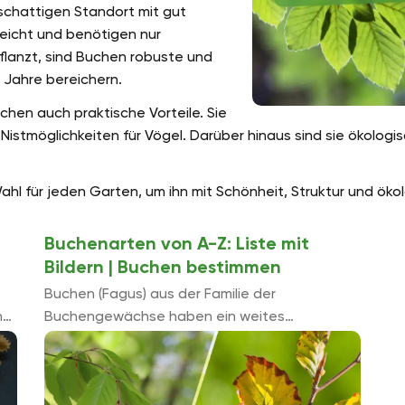
schattigen Standort mit gut
leicht und benötigen nur
flanzt, sind Buchen robuste und
 Jahre bereichern.
chen auch praktische Vorteile. Sie
möglichkeiten für Vögel. Darüber hinaus sind sie ökologisc
 für jeden Garten, um ihn mit Schönheit, Struktur und ökolo
Buchenarten von A-Z: Liste mit
Bildern | Buchen bestimmen
Buchen (Fagus) aus der Familie der
h
Buchengewächse haben ein weites
die
Verbreitungsgebiet. Von den etwa elf Arten
sind jedoch nur zwei in Europa heimisch, die
Rotbuche (Fagus sylvatica) und die ...