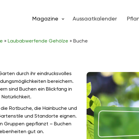
Magazine
Aussaatkalender
Pfl
ze
»
Laubabwerfende Gehölze
»
Buche
arten durch ihr eindrucksvolles
endungsmöglichkeiten bereichern.
rn sind Buchen ein Blickfang in
Natürlichkeit.
 die Rotbuche, die Hainbuche und
 Gartenstile und Standorte eignen.
 in Gruppen gepflanzt – Buchen
gebenheiten gut an.