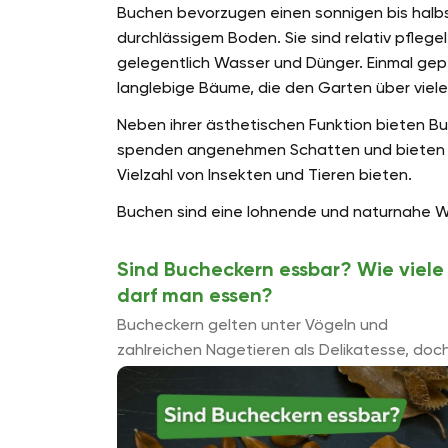
Buchen bevorzugen einen sonnigen bis halb
durchlässigem Boden. Sie sind relativ pflege
gelegentlich Wasser und Dünger. Einmal gep
langlebige Bäume, die den Garten über viele
Neben ihrer ästhetischen Funktion bieten Bu
spenden angenehmen Schatten und bieten Nist
Vielzahl von Insekten und Tieren bieten.
Buchen sind eine lohnende und naturnahe Wahl
Sind Bucheckern essbar? Wie viele
darf man essen?
Bucheckern gelten unter Vögeln und
zahlreichen Nagetieren als Delikatesse, doc
auch in der Ernährung von Menschen waren 
Nüsse einst durchaus beliebt. So wurde aus
den Nü...