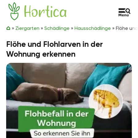
Zum Inhalt springen
Hortica
»
Ziergarten
»
Schädlinge
»
Hausschädlinge
»
Flöhe und
Flöhe und Flohlarven in der
Wohnung erkennen