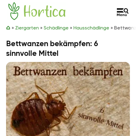
Zum Inhalt springen
Hortica
»
Ziergarten
»
Schädlinge
»
Hausschädlinge
»
Bettwanze
Bettwanzen bekämpfen: 6
sinnvolle Mittel