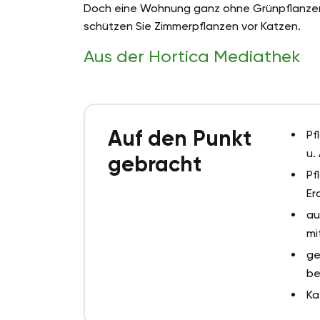
Doch eine Wohnung ganz ohne Grünpflanzen fü
schützen Sie Zimmerpflanzen vor Katzen.
Aus der Hortica Mediathek
Auf den Punkt
Pf
u.
gebracht
Pf
Er
au
mi
ge
be
Ka