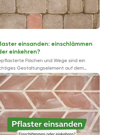
flaster einsanden: einschlämmen
der einkehren?
pflasterte Flächen und Wege sind ein
chtiges Gestaltungselement auf dem
undstück. Pflastersteine verlegen ist
nfacher als gedacht. Doch wenn es ans
nsanden von Pflaster stellt sich die Frage, ...