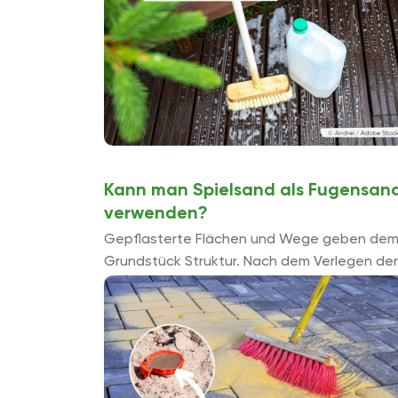
...
Kann man Spielsand als Fugensan
verwenden?
Gepflasterte Flächen und Wege geben de
Grundstück Struktur. Nach dem Verlegen der
Pflastersteine wird Sand eingefegt oder
eingeschlämmt. Kann man alternativ den
preisgünstigeren Spielsand als Fugensand ...