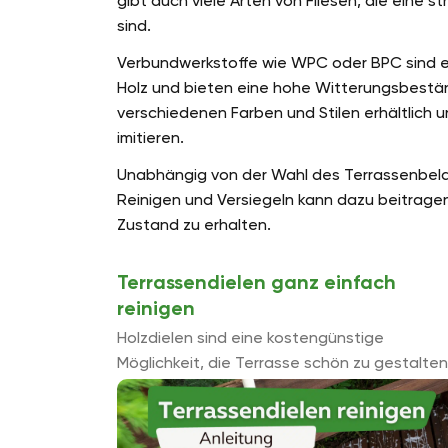
gibt auch viele Arten von Fliesen, die eine st
sind.
Verbundwerkstoffe wie WPC oder BPC sind ei
Holz und bieten eine hohe Witterungsbeständ
verschiedenen Farben und Stilen erhältlich
imitieren.
Unabhängig von der Wahl des Terrassenbelag
Reinigen und Versiegeln kann dazu beitrage
Zustand zu erhalten.
Terrassendielen ganz einfach
reinigen
Holzdielen sind eine kostengünstige
Möglichkeit, die Terrasse schön zu gestalten
Die Dielen sind im Vergleich zu anderen
Materialien pflegeintensiver. Sie sollten
Terrassendielen daher mindestens ein Mal p