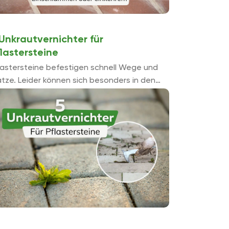
 Unkrautvernichter für
lastersteine
lastersteine befestigen schnell Wege und
ätze. Leider können sich besonders in den
gen Unkräuter ansiedeln. Wie diese wieder
rschwinden und welche Unkrautvernichter
r Pflastersteine erlaubt oder ...