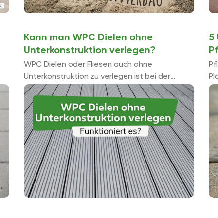
Kann man WPC Dielen ohne
5
Unterkonstruktion verlegen?
Pf
WPC Dielen oder Fliesen auch ohne
Pf
Unterkonstruktion zu verlegen ist bei der
Pl
Beachtung einiger Besonderheiten
Fu
vergleichsweise einfach möglich. Allerdings ist
ve
es nicht in jedem Fall angeraten.
fü