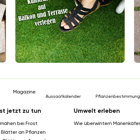
Rasen aufbauen kann, für den ist Kunstrasen
sc
eine ...
an
Magazine
Aussaatkalender
Pflanzenbestimmun
st jetzt zu tun
Umwelt erleben
mähen bei Frost
Wie überwintern Marienkäfe
Blätter an Pflanzen