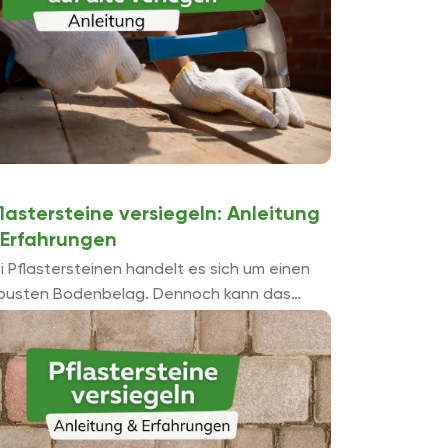
lastersteine versiegeln: Anleitung
 Erfahrungen
i Pflastersteinen handelt es sich um einen
busten Bodenbelag. Dennoch kann das
rsiegeln der Flächen Schäden vorbeugen
d den Aufwand für die Pflege reduzieren.