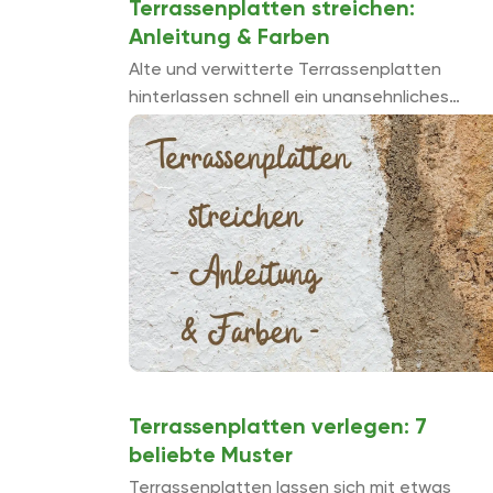
Terrassenplatten streichen:
Anleitung & Farben
Alte und verwitterte Terrassenplatten
hinterlassen schnell ein unansehnliches
Erscheinungsbild, welches durch das
einheitliche Grau noch verstärkt wirkt. Als
Lösung für dieses Problem bietet sich das
Anstreichen der ...
Terrassenplatten verlegen: 7
beliebte Muster
Terrassenplatten lassen sich mit etwas