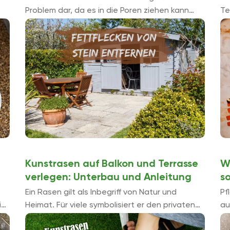
Problem dar, da es in die Poren ziehen kann
Te
ür
und ist danach nur schwer zu entfernen.
vi
Passende Methoden und Hausmittel stellen wir
za
Ihnen ...
di
Kunstrasen auf Balkon und Terrasse
W
verlegen: Unterbau und Anleitung
so
Ein Rasen gilt als Inbegriff von Natur und
Pf
ibt
Heimat. Für viele symbolisiert er den privaten
au
in
Freibereich schlechthin. Wer keinen echten
Ga