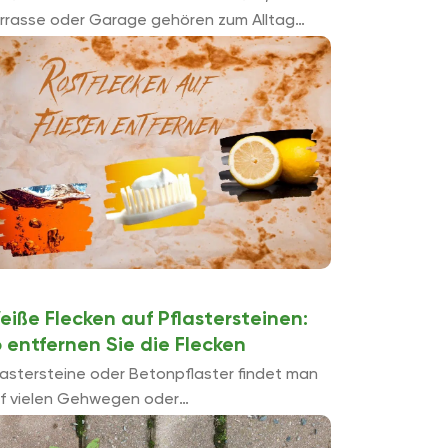
rrasse oder Garage gehören zum Alltag
eler Menschen. Glücklicherweise gibt es
hlreiche Methoden und Hausmittel gegen
e deutlich zu erkennenden ...
eiße Flecken auf Pflastersteinen:
 entfernen Sie die Flecken
lastersteine oder Betonpflaster findet man
f vielen Gehwegen oder
rageneinfahrten. Oft sieht man sie im