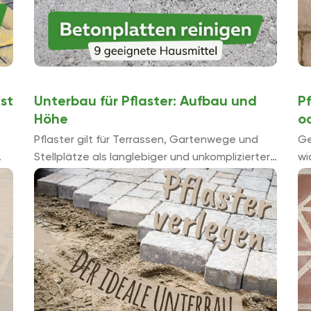
st
Unterbau für Pflaster: Aufbau und
P
Höhe
o
Pflaster gilt für Terrassen, Gartenwege und
Ge
Stellplätze als langlebiger und unkomplizierter
wi
nso
Baustoff. Mit dem richtigen Unterbau bleiben
Gr
Ebenheit und Höhenlage des Pflasters
ei
langfristig erhalten. Unsere Anleitung zeigt, ...
Ei