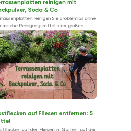
errassenplatten reinigen mit
ackpulver, Soda & Co
rrassenplatten reinigen Sie problemlos ohne
emische Reinigungsmittel oder großen
fwand, wenn Sie die passenden Hausmittel
r Hand haben. Sie erhalten das für die
atten verwendete Material und sorgen ...
stflecken auf Fliesen entfernen: 5
ttel
stflecken auf den Fliesen im Garten, auf der