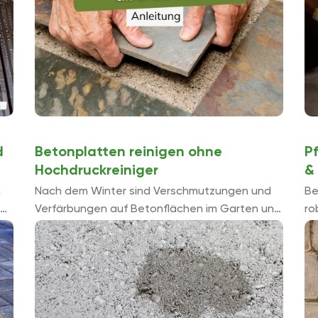
d
Betonplatten reinigen ohne
Pf
Hochdruckreiniger
&
m
Nach dem Winter sind Verschmutzungen und
Be
Verfärbungen auf Betonflächen im Garten und
ro
auf der Terrasse keine Seltenheit. Zum
Ve
Reinigen von Betonplatten gibt es
un
verschiedene Möglichkeiten, wobei der ...