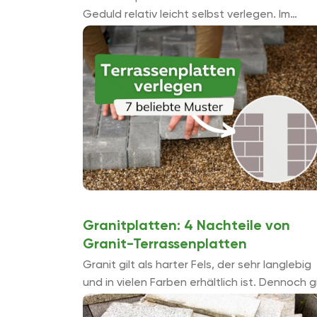
Geduld relativ leicht selbst verlegen. Im
Wesentlichen gibt es dafür drei Methoden. F
welche man sich dabei entscheidet, hängt
nicht zuletzt von ...
Granitplatten: 4 Nachteile von
Granit-Terrassenplatten
Granit gilt als harter Fels, der sehr langlebig
und in vielen Farben erhältlich ist. Dennoch g
es neben den vielen Vorteilen, die dieser Ste