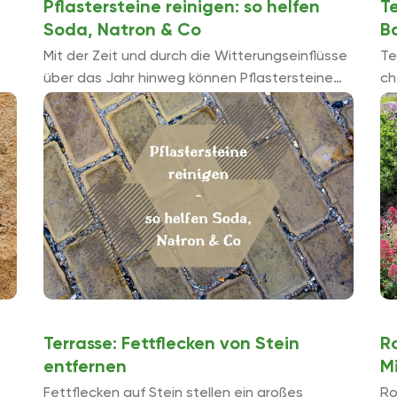
Pflastersteine reinigen: so helfen
T
Soda, Natron & Co
B
Mit der Zeit und durch die Witterungseinflüsse
Te
über das Jahr hinweg können Pflastersteine
ch
ihren Glanz verlieren und es kommt zu
Au
unschönen Verfärbungen. Dann hilft eine
zu
Reinigung. ...
Pl
Terrasse: Fettflecken von Stein
Ro
entfernen
Mi
Fettflecken auf Stein stellen ein großes
Ro