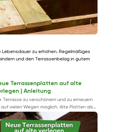
ie Lebensdauer zu erhöhen. Regelmäßiges
hindern und den Terrassenbelag in gutem
eue Terrassenplatten auf alte
erlegen | Anleitung
e Terrasse zu verschönern und zu erneuern
t auf vielen Wegen möglich. Alte Platten als
sis und Fundament zum verlegen von neuen
rrassenplatten zu nutzen, bietet
erzeugende Vorteile. ...