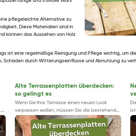
rapazierfähige und stilvolle Wahl
ne pflegeleichte Alternative zu
igkeit. Diese Materialien sind in
 und können das Aussehen von Holz
s ist eine regelmäßige Reinigung und Pflege wichtig, um d
n, Schäden durch Witterungseinflüsse und Abnutzung zu ver
Alte Terrassenplatten überdecken:
N
so gelingt es
v
Wenn Sie Ihre Terrasse einen neuen Look
Di
.
verpassen wollen, müssen Sie die bestehende
is
nicht entfernen. Es gibt Möglichkeiten, alte
Ba
Terrassenplatten effektiv und ansprechend zu
Te
ro
überdecken und als Basis ...
üb