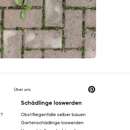
hlichten Grau, aber es gibt sie auch in vielen
deren Farben. Unabhängig von der ...
g
Über uns
Schädlinge loswerden
r?
Obstfliegenfalle selber bauen
Gartenschädlinge loswerden