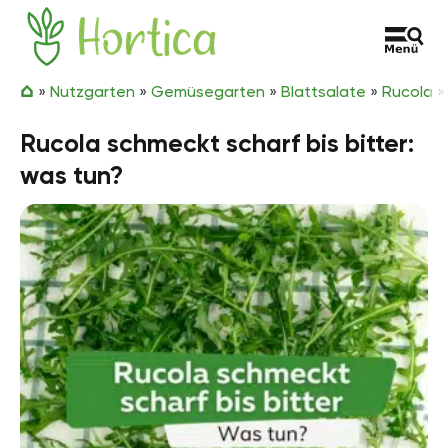
Zum Inhalt springen
Hortica
»
Nutzgarten
»
Gemüsegarten
»
Blattsalate
»
Rucola
Rucola schmeckt scharf bis bitter:
was tun?