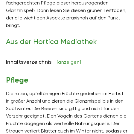
fachgerechten Pflege dieser herausragenden
Höhe
Glanzmispel? Dann lesen Sie diesen grünen Leitfaden,
bis zu 350 Zentimeter hoch
der alle wichtigen Aspekte praxisnah auf den Punkt
Bodenart
bringt.
sandig, lehmig
Aus der Hortica Mediathek
Bodenfeuchte
mäßig trocken, frisch
pH-Wert
Inhaltsverzeichnis
[anzeigen]
neutral, schwach sauer, alkalisch
Kalkverträglichkeit
Pflege
Kalktolerant
Die roten, apfelförmigen Früchte gedeihen im Herbst
Humus
humusreich
in großer Anzahl und zieren die Glanzmispel bis in den
Spätwinter. Die Beeren sind giftig und nicht für den
Giftig
Verzehr geeignet. Den Vögeln des Gartens dienen die
Ja
Früchte dagegen als wertvolle Nahrungsquelle. Der
Pflanzenfamilien
Strauch verliert Blätter auch im Winter nicht, sodass er