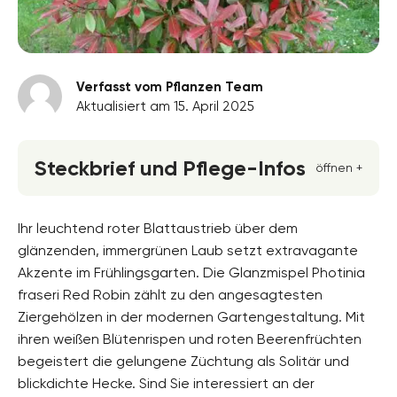
Verfasst vom Pflanzen Team
Aktualisiert am 15. April 2025
Steckbrief und Pflege-Infos
öffnen +
Blütenfarbe
weiss
Ihr leuchtend roter Blattaustrieb über dem
glänzenden, immergrünen Laub setzt extravagante
Standort
Akzente im Frühlingsgarten. Die Glanzmispel Photinia
Halbschatten, Absonnig, Sonnig
fraseri Red Robin zählt zu den angesagtesten
Blütezeit
Ziergehölzen in der modernen Gartengestaltung. Mit
Mai, Juni
ihren weißen Blütenrispen und roten Beerenfrüchten
begeistert die gelungene Züchtung als Solitär und
Wuchsform
aufrecht, buschig
blickdichte Hecke. Sind Sie interessiert an der