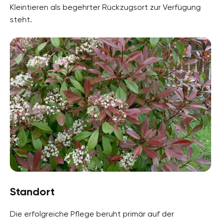
Rosengewächse, Rosaceae
Kleintieren als begehrter Rückzugsort zur Verfügung
steht.
Pflanzenarten
Ziergehölze, Heckensträucher
Gartenstil
Ziergarten
Standort
Die erfolgreiche Pflege beruht primär auf der