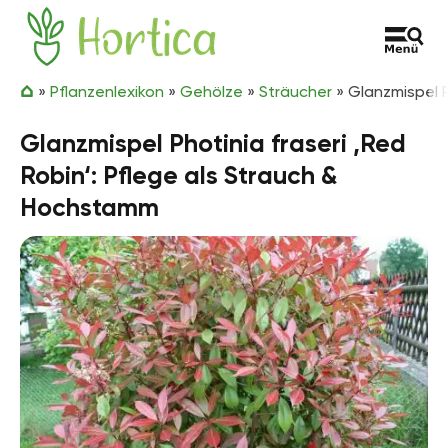
Zum Inhalt springen
Hortica
»
Pflanzenlexikon
»
Gehölze
»
Sträucher
»
Glanzmispel P
Glanzmispel Photinia fraseri ‚Red
Robin‘: Pflege als Strauch &
Hochstamm