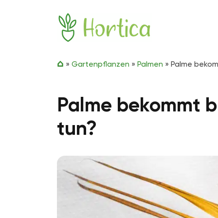
Zum Inhalt springen
Hortica
»
Gartenpflanzen
»
Palmen
»
Palme bekomm
Palme bekommt br
tun?