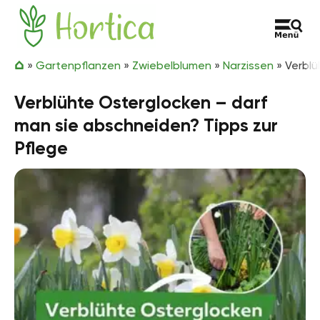
Zum Inhalt springen
Hortica
»
Gartenpflanzen
»
Zwiebelblumen
»
Narzissen
»
Verblü
Verblühte Osterglocken – darf
man sie abschneiden? Tipps zur
Pflege