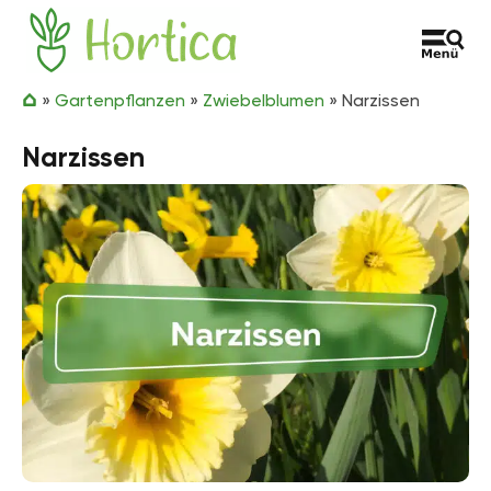
Zum Inhalt springen
Hortica
»
Gartenpflanzen
»
Zwiebelblumen
»
Narzissen
Narzissen