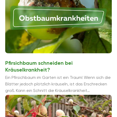
Baumpflege, einschließlich des richtigen Schnitts,
ausreichender Bewässerung und Düngung, kann dazu
beitragen, die Gesundheit der Bäume zu stärken und
das Risiko von Krankheiten zu verringern.
Wer seine Obstbäume richtig pflegt und Krankheiten
frühzeitig erkennt und bekämpft, kann sich an
gesunden und ertragreichen Bäumen erfreuen und
eine reiche Ernte einfahren.
Pfirsichbaum schneiden bei
Kräuselkrankheit?
Ein Pfirsichbaum im Garten ist ein Traum! Wenn sich die
Blätter jedoch plötzlich kräuseln, ist das Erschrecken
groß. Kann ein Schnitt die Kräuselkrankheit
bekämpfen? Wir ...