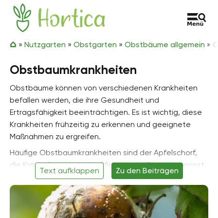
Zum Inhalt springen
Hortica
»
Nutzgarten
»
Obstgarten
»
Obstbäume allgemein
»
O
Obstbaumkrankheiten
Obstbäume können von verschiedenen Krankheiten
befallen werden, die ihre Gesundheit und
Ertragsfähigkeit beeinträchtigen. Es ist wichtig, diese
Krankheiten frühzeitig zu erkennen und geeignete
Maßnahmen zu ergreifen.
Häufige Obstbaumkrankheiten sind der Apfelschorf,
die Kräuselkrankheit des Pfirsichs, der Birnengitterrost
Text aufklappen
Zu den Beiträgen
und viele andere Pilzkrankheiten.
Es ist ratsam, Obstbäume regelmäßig auf Anzeichen
von Krankheiten zu kontrollieren und gegebenenfalls
geeignete Maßnahmen zu ergreifen. Eine gute