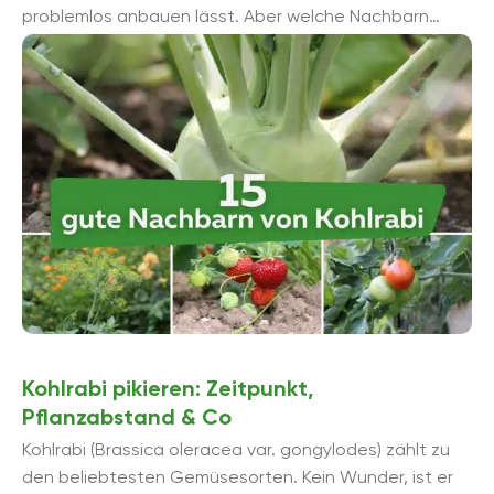
problemlos anbauen lässt. Aber welche Nachbarn
passen gut zu Kohlrabi? Damit ...
Kohlrabi pikieren: Zeitpunkt,
Pflanzabstand & Co
Kohlrabi (Brassica oleracea var. gongylodes) zählt zu
den beliebtesten Gemüsesorten. Kein Wunder, ist er