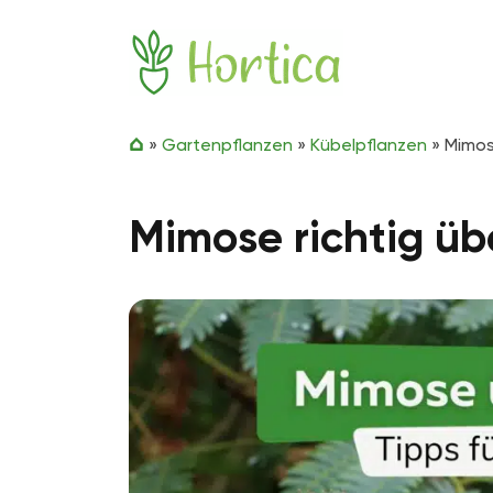
Zum Inhalt springen
Hortica
»
Gartenpflanzen
»
Kübelpflanzen
»
Mimos
Mimose richtig üb