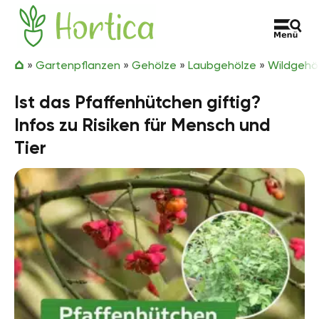
Zum Inhalt springen
Hortica
»
Gartenpflanzen
»
Gehölze
»
Laubgehölze
»
Wildgehö
Ist das Pfaffenhütchen giftig?
Infos zu Risiken für Mensch und
Tier