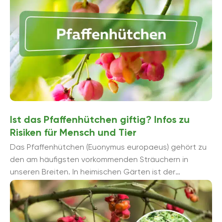
Menschen sind die Früchte jedoch giftig und sollten
nicht verzehrt werden.
In Gärten wird das Pfaffenhütchen gerne als
Zierstrauch gepflanzt. Die roten Früchte und die
leuchtend gelben Herbstblätter sorgen für eine
attraktive Herbstfärbung. Es muss jedoch darauf
geachtet werden, dass Kinder und Haustiere nicht mit
den giftigen Früchten in Berührung kommen.
Ist das Pfaffenhütchen giftig? Infos zu
Risiken für Mensch und Tier
Das Pfaffenhütchen (Euonymus europaeus) gehört zu
den am häufigsten vorkommenden Sträuchern in
unseren Breiten. In heimischen Gärten ist der
attraktive Großstrauch als eine ausgezeichnete ...