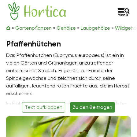
Zum Inhalt springen
Hortica
»
Gartenpflanzen
»
Gehölze
»
Laubgehölze
»
Wildgehö
Pfaffenhütchen
Das Pfaffenhütchen (Euonymus europaeus) ist ein in
vielen Gärten und Grünanlagen anzutreffender
einheimischer Strauch. Er gehört zur Familie der
Spindelgewächse und zeichnet sich durch seine
auffälligen, leuchtend roten Früchte aus, die im Herbst
erscheinen.
Im Frühjahr zeigt das Pfaffenhütchen kleine, grünliche
Text aufklappen
Zu den Beiträgen
Blüten, die oft von Insekten besucht werden. Im
Herbst entwickeln sich daraus die charakteristischen
rosa bis roten Beeren, die für Vögel wie Amseln und
Stare eine wichtige Nahrungsquelle darstellen. Für den