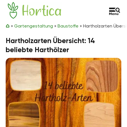
Zum Inhalt springen
Hortica
»
Gartengestaltung
»
Baustoffe
»
Hartholzarten Übersi
Hartholzarten Übersicht: 14
beliebte Harthölzer