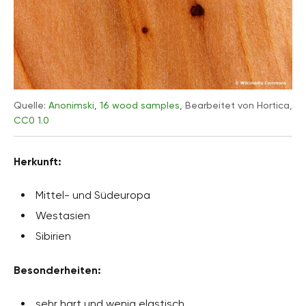
Quelle:
Anonimski
,
16 wood samples
, Bearbeitet von Hortica,
CC0 1.0
Herkunft:
Mittel- und Südeuropa
Westasien
Sibirien
Besonderheiten:
sehr hart und wenig elastisch