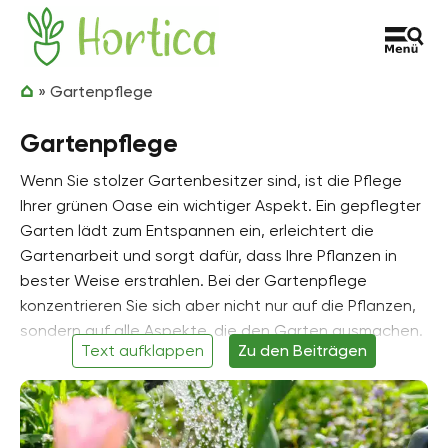
Zum Inhalt springen
Hortica
»
Gartenpflege
Gartenpflege
Wenn Sie stolzer Gartenbesitzer sind, ist die Pflege
Ihrer grünen Oase ein wichtiger Aspekt. Ein gepflegter
Garten lädt zum Entspannen ein, erleichtert die
Gartenarbeit und sorgt dafür, dass Ihre Pflanzen in
bester Weise erstrahlen. Bei der Gartenpflege
konzentrieren Sie sich aber nicht nur auf die Pflanzen,
sondern auf alle Aspekte, die den Garten ausmachen.
Text aufklappen
Zu den Beiträgen
Wie wird Zierkies gereinigt? Auf welche Weise lässt
sich Komposterde am einfachsten sterilisieren? Sind
Toiletten im Garten erlaubt? Wenn Sie sich solche
Fragen stellen, sind Sie hier genau richtig, denn die