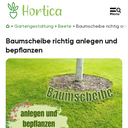
Zum Inhalt springen
Hortica
»
Gartengestaltung
»
Beete
»
Baumscheibe richtig an
Baumscheibe richtig anlegen und
bepflanzen