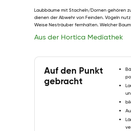
Laubbäume mit Stacheln/Dornen gehören zu 
dienen der Abwehr von Feinden. Vögeln nutze
Weise Nesträuber fernhalten. Welcher Baum D
Aus der Hortica Mediathek
Auf den Punkt
Bä
po
gebracht
La
un
bi
Au
Lä
ve