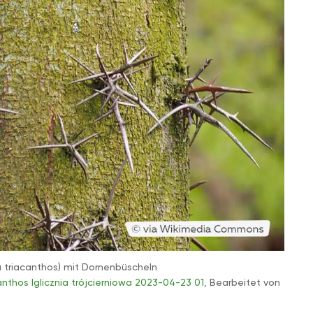
 triacanthos) mit Dornenbüscheln
anthos Iglicznia trójcierniowa 2023-04-23 01
, Bearbeitet von