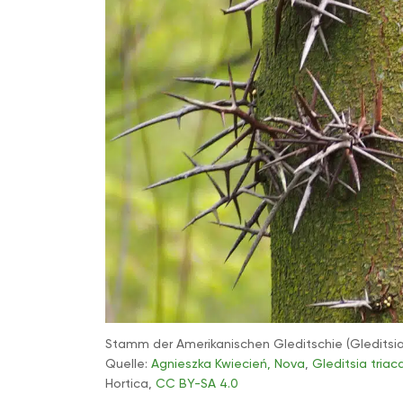
Stamm der Amerikanischen Gleditschie (Gleditsia
Quelle:
Agnieszka Kwiecień, Nova
,
Gleditsia triac
Hortica,
CC BY-SA 4.0