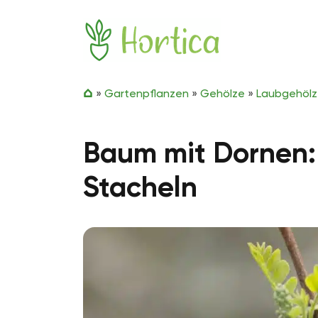
Zum Inhalt springen
Hortica
»
Gartenpflanzen
»
Gehölze
»
Laubgehöl
Baum mit Dornen:
Stacheln