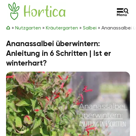
Zum Inhalt springen
Hortica
»
Nutzgarten
»
Kräutergarten
»
Salbei
»
Ananassalbei üb
Ananassalbei überwintern:
Anleitung in 6 Schritten | Ist er
winterhart?