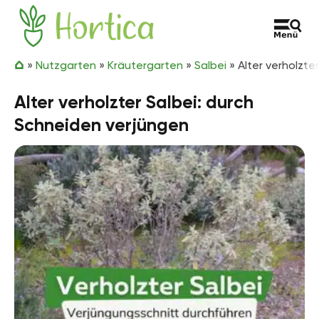
Zum Inhalt springen
Hortica
»
Nutzgarten
»
Kräutergarten
»
Salbei
»
Alter verholzte
Alter verholzter Salbei: durch
Schneiden verjüngen