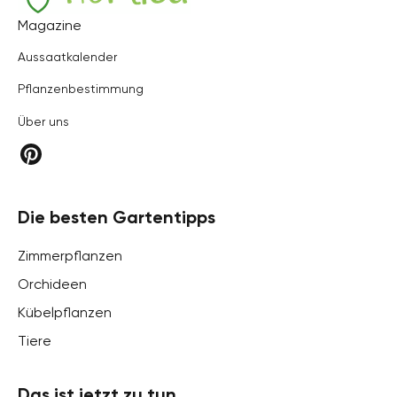
Hortica
Magazine
Aussaatkalender
Pflanzenbestimmung
Über uns
Die besten Gartentipps
Zimmerpflanzen
Orchideen
Kübelpflanzen
Tiere
Das ist jetzt zu tun