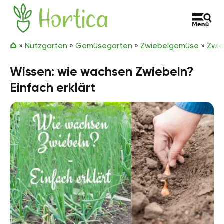
Zum Inhalt springen
Hortica
»
Nutzgarten
»
Gemüsegarten
»
Zwiebelgemüse
»
Zwie
Wissen: wie wachsen Zwiebeln?
Einfach erklärt