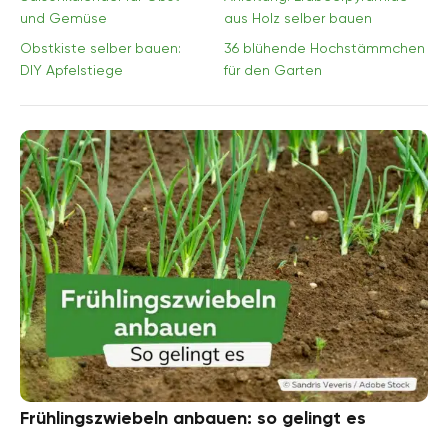
und Gemüse
aus Holz selber bauen
Obstkiste selber bauen:
36 blühende Hochstämmchen
DIY Apfelstiege
für den Garten
Frühlingszwiebeln anbauen: so gelingt es