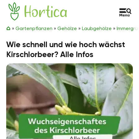
Zum Inhalt springen
Hortica
»
Gartenpflanzen
»
Gehölze
»
Laubgehölze
»
Immergrü
Wie schnell und wie hoch wächst
Kirschlorbeer? Alle Infos