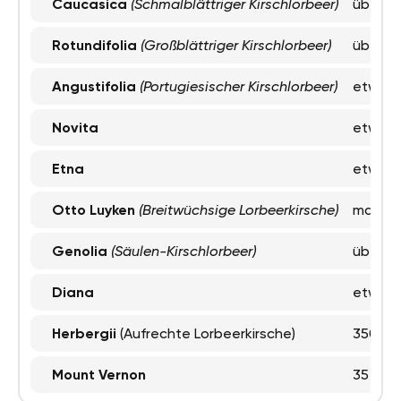
Caucasica
(Schmalblättriger Kirschlorbeer)
über 5
Rotundifolia
(Großblättriger Kirschlorbeer)
über 5
Angustifolia
(Portugiesischer Kirschlorbeer)
etwa 3
Novita
etwa 5
Etna
etwa 2
Otto Luyken
(Breitwüchsige Lorbeerkirsche)
maxima
Genolia
(Säulen-Kirschlorbeer)
über 3
Diana
etwa 2
Herbergii
(Aufrechte Lorbeerkirsche)
350 Ze
Mount Vernon
35 Zent