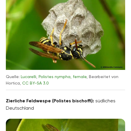
Quelle:
Lucarelli
,
Polistes nympha, female
, Bearbeitet von
Hortica,
CC BY-SA 3.0
Zierliche Feldwespe (
Polistes bischoffi
):
südliches
Deutschland