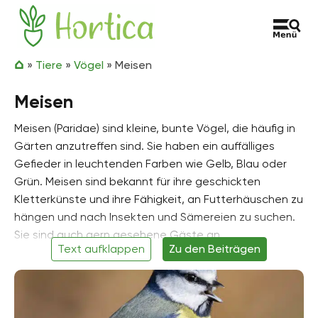
Zum Inhalt springen
Hortica
»
Tiere
»
Vögel
»
Meisen
Meisen
Meisen (Paridae) sind kleine, bunte Vögel, die häufig in
Gärten anzutreffen sind. Sie haben ein auffälliges
Gefieder in leuchtenden Farben wie Gelb, Blau oder
Grün. Meisen sind bekannt für ihre geschickten
Kletterkünste und ihre Fähigkeit, an Futterhäuschen zu
hängen und nach Insekten und Sämereien zu suchen.
Sie sind auch gern gesehene Gäste an
Text aufklappen
Zu den Beiträgen
Futterhäuschen und können mit ihrem fröhlichen
Gezwitscher und ihren spielerischen Flugmanövern viel
Freude bereiten. Meisen sind Höhlenbrüter und nisten
in Nistkästen oder Baumhöhlen. Um die Vögel in den