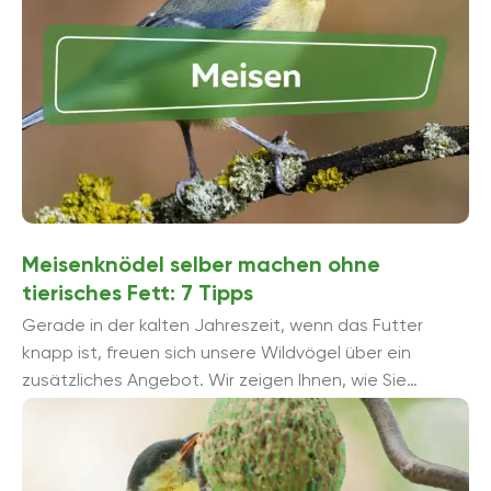
Garten zu locken, kann man ihnen Vogelfutter,
Meisenknödel oder Sonnenblumenkerne anbieten. Zu
den bekanntesten Vertretern der Vogelfamilie
gehören die Kohlmeise (Parus major) und Blaumeise
(Cyanistes caeruleus).
Meisenknödel selber machen ohne
tierisches Fett: 7 Tipps
Gerade in der kalten Jahreszeit, wenn das Futter
knapp ist, freuen sich unsere Wildvögel über ein
zusätzliches Angebot. Wir zeigen Ihnen, wie Sie
Meisenknödel selber machen kö...