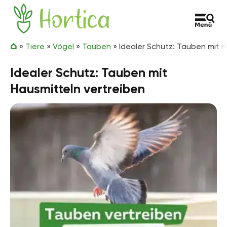
Zum Inhalt springen
Hortica
»
Tiere
»
Vögel
»
Tauben
»
Idealer Schutz: Tauben mit H
Idealer Schutz: Tauben mit
Hausmitteln vertreiben