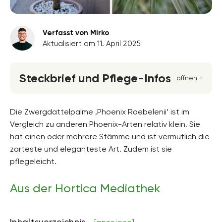
Verfasst von Mirko
Aktualisiert am 11. April 2025
Steckbrief und Pflege-Infos
öffnen +
Standort
Halbschatten, Sonnig, Vollsonne
Die Zwergdattelpalme ‚Phoenix Roebelenii‘ ist im
Vergleich zu anderen Phoenix-Arten relativ klein. Sie
Wuchsform
hat einen oder mehrere Stämme und ist vermutlich die
aufrecht, ausladend
zarteste und eleganteste Art. Zudem ist sie
Höhe
pflegeleicht.
bis zu 2 Meter hoch, in Ausnahmefällen auch
höher
Aus der Hortica Mediathek
Bodenart
sandig, lehmig
Inhaltsverzeichnis