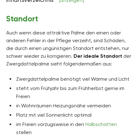
[anzeigen]
Bodenfeuchte
mäßig feucht
Standort
pH-Wert
neutral, schwach sauer
Auch wenn diese attraktive Palme den einen oder
Kalkverträglichkeit
anderen Fehler in der Pflege verzeiht, sind Schäden,
Kalkintolerant
die durch einen ungünstigen Standort entstehen, nur
schwer wieder zu korrigieren.
Der ideale Standort
der
Humus
humusarm
Zwergdattelpalme sieht folgendermaßen aus:
Giftig
Zwergdattelpalme benötigt viel Wärme und Licht
Nein
steht vom Frühjahr bis zum Frühherbst gerne im
Pflanzenfamilien
Freien
Palmengewächse, Arecaceae
in Wohnräumen Heizungsnähe vermeiden
Pflanzenarten
Platz mit viel Sonnenlicht optimal
Kübelpflanzen, Zimmerpflanzen
im Freien vorzugsweise in den
Halbschatten
Gartenstil
stellen
Terrassengarten, Wintergarten