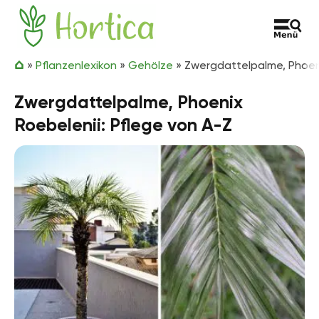
Zum Inhalt springen
Hortica
»
Pflanzenlexikon
»
Gehölze
»
Zwergdattelpalme, Phoeni
Zwergdattelpalme, Phoenix
Roebelenii: Pflege von A-Z