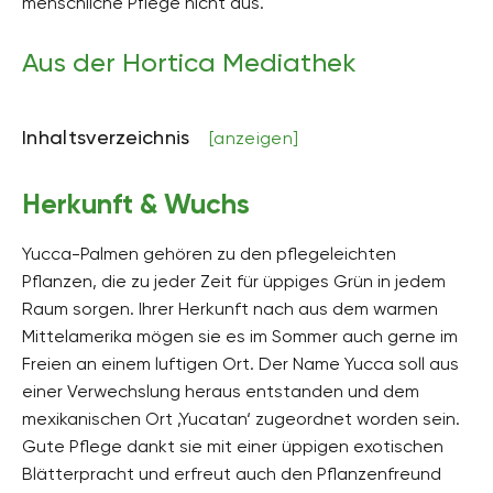
menschliche Pflege nicht aus.
Höhe
zwischen 1 und 5 Meter hoch
Aus der Hortica Mediathek
Bodenart
steinig, sandig, lehmig, kiesig, tonig
Inhaltsverzeichnis
[anzeigen]
Bodenfeuchte
mäßig feucht, frisch
Herkunft & Wuchs
pH-Wert
neutral, schwach sauer
Yucca-Palmen gehören zu den pflegeleichten
Kalkverträglichkeit
Pflanzen, die zu jeder Zeit für üppiges Grün in jedem
Kalktolerant
Raum sorgen. Ihrer Herkunft nach aus dem warmen
Humus
Mittelamerika mögen sie es im Sommer auch gerne im
humusreich
Freien an einem luftigen Ort. Der Name Yucca soll aus
einer Verwechslung heraus entstanden und dem
Giftig
mexikanischen Ort ‚Yucatan‘ zugeordnet worden sein.
Nein
Gute Pflege dankt sie mit einer üppigen exotischen
Pflanzenfamilien
Blätterpracht und erfreut auch den Pflanzenfreund
Spargelgewächse, Asparagaceae