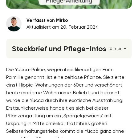
Verfasst von Mirko
Aktualisiert am 20. Februar 2024
Steckbrief und Pflege-Infos
öffnen +
Blütenfarbe
weiss
Die Yucca-Palme, wegen ihrer lilienartigen Form
Palmlilie genannt, ist eine zeitlose Pflanze. Sie zierte
Standort
einst Hippie-Wohnungen der 60er und verschönert
Halbschatten, Sonnig, Vollsonne
heute moderne Wohnräume. Beliebt und bekannt
Blütezeit
wurde die Yucca durch ihre exotische Ausstrahlung.
April, Mai, Juni
Erstaunlicherweise handelt es sich bei dieser
Pflanzengattung um ein ‚Spargelgewächs‘ mit
Wuchsform
aufrecht, ausladend, buschig, mehrjährig,
Ursprung in Mittelamerika. Trotz ihres großen
horstbildend
Selbsterhaltungstriebs kommt die Yucca ganz ohne