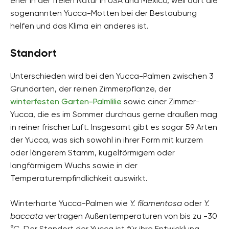
eher in der freien Natur in USA und Mexico, weil dort die
sogenannten Yucca-Motten bei der Bestäubung
helfen und das Klima ein anderes ist.
Standort
Unterschieden wird bei den Yucca-Palmen zwischen 3
Grundarten, der reinen Zimmerpflanze, der
winterfesten Garten-Palmlilie
sowie einer Zimmer-
Yucca, die es im Sommer durchaus gerne draußen mag
in reiner frischer Luft. Insgesamt gibt es sogar 59 Arten
der Yucca, was sich sowohl in ihrer Form mit kurzem
oder längerem Stamm, kugelförmigem oder
langförmigem Wuchs sowie in der
Temperaturempfindlichkeit auswirkt.
Winterharte Yucca-Palmen wie
Y. filamentosa
oder
Y.
baccata
vertragen Außentemperaturen von bis zu -30
°C. Der Standort der Yucca ist für ihre Entwicklung