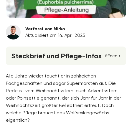
Verfasst von Mirko
Aktualisiert am 14. April 2025
Steckbrief und Pflege-Infos
öffnen +
Blütenfarbe
unscheinbar
Alle Jahre wieder taucht er in zahlreichen
Fachgeschäften und sogar Supermärkten auf. Die
Standort
Rede ist vom Weihnachtsstern, auch Adventsstern
Halbschatten, Sonnig
oder Poinsettie genannt, der sich Jahr für Jahr in der
Blütezeit
Weihnachtszeit größter Beliebtheit erfreut. Doch
Januar, Februar, November, Dezember
welche Pflege braucht das Wolfsmilchgewächs
eigentlich?
Wuchsform
aufrecht, einjährig, mehrjährig