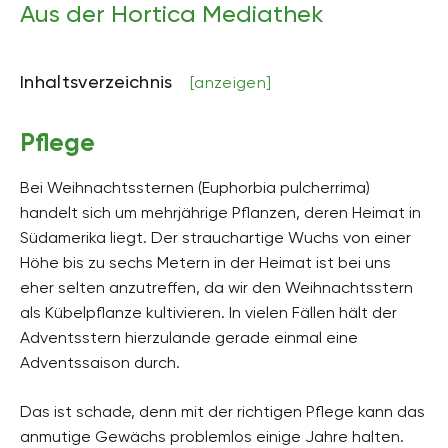
Aus der Hortica Mediathek
Höhe
bis zu 6 m hoch (in ihrer Heimat), hier eher 60 bis 80
cm hoch
Inhaltsverzeichnis
[anzeigen]
Bodenart
sandig, lehmig
Pflege
Bodenfeuchte
mäßig trocken, mäßig feucht, frisch
Bei Weihnachtssternen (Euphorbia pulcherrima)
handelt sich um mehrjährige Pflanzen, deren Heimat in
pH-Wert
schwach sauer
Südamerika liegt. Der strauchartige Wuchs von einer
Höhe bis zu sechs Metern in der Heimat ist bei uns
Kalkverträglichkeit
eher selten anzutreffen, da wir den Weihnachtsstern
k.A.
als Kübelpflanze kultivieren. In vielen Fällen hält der
Humus
Adventsstern hierzulande gerade einmal eine
humusreich
Adventssaison durch.
Giftig
Das ist schade, denn mit der richtigen Pflege kann das
Ja
anmutige Gewächs problemlos einige Jahre halten.