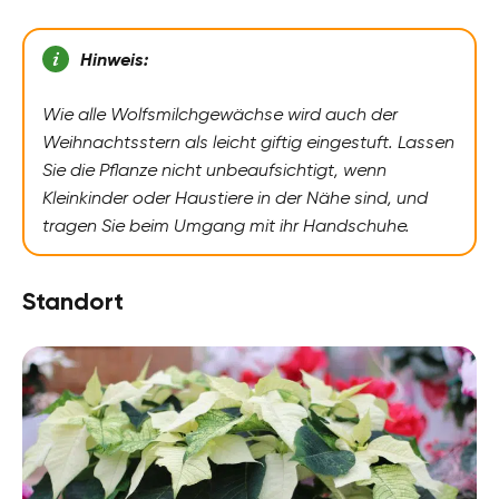
Pflanzenfamilien
Wolfsmilchgewächse, Euphorbiaceae
Hinweis:
Pflanzenarten
Zimmerpflanzen, Zierpflanzen, Kübelpflanzen,
Balkonpflanzen, Topfpflanzen
Wie alle Wolfsmilchgewächse wird auch der
Weihnachtsstern als leicht giftig eingestuft. Lassen
Gartenstil
Sie die Pflanze nicht unbeaufsichtigt, wenn
Wintergarten, Ziergarten
Kleinkinder oder Haustiere in der Nähe sind, und
tragen Sie beim Umgang mit ihr Handschuhe.
Standort