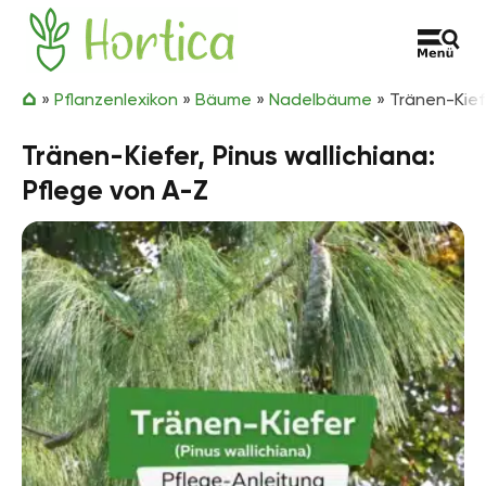
Zum Inhalt springen
Hortica
»
Pflanzenlexikon
»
Bäume
»
Nadelbäume
»
Tränen-Kiefe
Tränen-Kiefer, Pinus wallichiana:
Pflege von A-Z