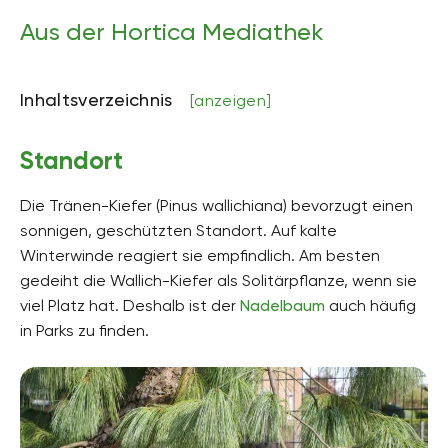
bis zu 35 Meter hoch (im Garten etwas weniger)
Aus der Hortica Mediathek
Bodenart
sandig, lehmig
Inhaltsverzeichnis
[anzeigen]
Bodenfeuchte
mäßig trocken, mäßig feucht, sehr feucht
Standort
pH-Wert
neutral, schwach sauer, sauer
Die Tränen-Kiefer (Pinus wallichiana) bevorzugt einen
Kalkverträglichkeit
sonnigen, geschützten Standort. Auf kalte
Kalkintolerant
Winterwinde reagiert sie empfindlich. Am besten
gedeiht die Wallich-Kiefer als Solitärpflanze, wenn sie
Humus
humusreich
viel Platz hat. Deshalb ist der
Nadelbaum
auch häufig
in Parks zu finden.
Giftig
Nein
Pflanzenfamilien
Kieferngewächse, Pinaceae