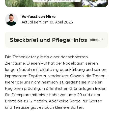
Verfasst von Mirko
Aktualisiert am 10. April 2025
Steckbrief und Pflege-Infos
öffnen +
Blütenfarbe
gelb, rot
Die Tränenkiefer gilt als einer der schönsten
Zierbäume. Diesen Ruf hat der Nadelbaum seinen
Standort
langen Nadeln mit bläulich-grauer Färbung und seinen
Sonnig
imposanten Zapfen zu verdanken. Obwohl die Tränen-
Blütezeit
Kiefer bei uns nicht heimisch ist, gedeiht sie in vielen
April, Mai
Regionen prächtig. In öffentlichen Grünanlagen finden
Sie Exemplare mit einer Höhe von über 20 und einer
Wuchsform
aufrecht
Breite bis zu 12 Metern. Aber keine Sorge, für Garten
und Terrasse gibt es auch kleinere Sorten.
Höhe