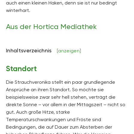
auch einen kleinen Haken, denn sie ist nur bedingt
Höhe
winterhart.
bis zu 200 Zentimeter hoch
Bodenart
Aus der Hortica Mediathek
sandig, kiesig
Bodenfeuchte
mäßig feucht, frisch
Inhaltsverzeichnis
[anzeigen]
pH-Wert
schwach sauer
Standort
Kalkverträglichkeit
Die Strauchveronika stellt ein paar grundlegende
Kalktolerant
Ansprüche an ihren Standort. So möchte sie
Humus
beispielsweise zwar sehr hell stehen, verträgt die
humusreich
direkte Sonne – vor allem in der Mittagszeit – nicht so
gut. Auch große Hitze, starke
Giftig
Nein
Temperaturschwankungen und Fröste sind
Bedingungen, die auf Dauer zum Absterben der
Pflanzenfamilien