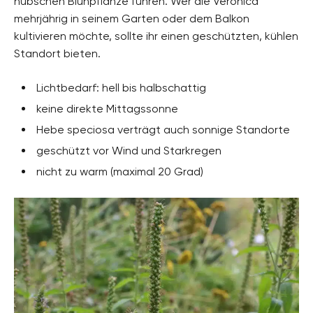
hübschen Blühpflanze führen. Wer die Veronica
Wegerichgewächse, Plantaginaceae
mehrjährig in seinem Garten oder dem Balkon
Pflanzenarten
kultivieren möchte, sollte ihr einen geschützten, kühlen
Immergrüne Sträucher, Kübelpflanzen,
Standort bieten.
Ziersträucher
Gartenstil
Lichtbedarf: hell bis halbschattig
Bauerngarten, Wohngarten, Ziergarten
keine direkte Mittagssonne
Hebe speciosa verträgt auch sonnige Standorte
geschützt vor Wind und Starkregen
nicht zu warm (maximal 20 Grad)