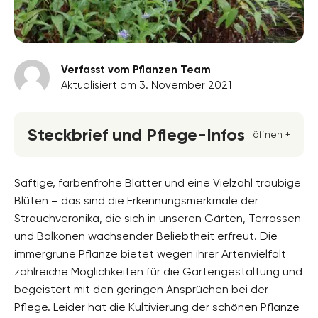
Verfasst vom Pflanzen Team
Aktualisiert am 3. November 2021
Steckbrief und Pflege-Infos
öffnen +
Blütenfarbe
rosa, violett, weiss
Saftige, farbenfrohe Blätter und eine Vielzahl traubige
Blüten – das sind die Erkennungsmerkmale der
Standort
Strauchveronika, die sich in unseren Gärten, Terrassen
Halbschatten, Sonnig
und Balkonen wachsender Beliebtheit erfreut. Die
Blütezeit
immergrüne Pflanze bietet wegen ihrer Artenvielfalt
August, September, Oktober
zahlreiche Möglichkeiten für die Gartengestaltung und
begeistert mit den geringen Ansprüchen bei der
Wuchsform
aufrecht, buschig, mehrjährig
Pflege. Leider hat die Kultivierung der schönen Pflanze