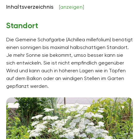
Inhaltsverzeichnis
[anzeigen]
Höhe
bis zu 60 Zentimeter hoch
Standort
Bodenart
sandig, lehmig
Die Gemeine Schafgarbe (Achillea millefolium) benötigt
einen sonnigen bis maximal halbschattigen Standort.
Bodenfeuchte
mäßig feucht, frisch
Je mehr Sonne sie bekommt, umso besser kann sie
sich entwickeln. Sie ist nicht empfindlich gegenüber
pH-Wert
Wind und kann auch in höheren Lagen wie in Töpfen
neutral, schwach alkalisch, schwach sauer
auf dem Balkon oder an windigen Stellen im Garten
Kalkverträglichkeit
gepflanzt werden.
Kalktolerant
Humus
humusreich
Giftig
Nein