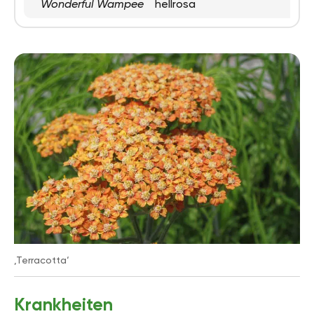
Wonderful Wampee
hellrosa
‚Terracotta‘
Krankheiten