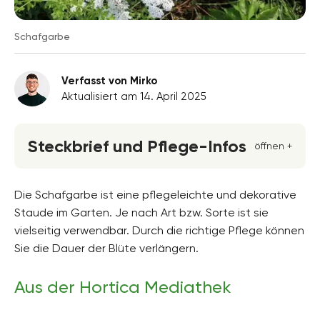
Schafgarbe
Verfasst von Mirko
Aktualisiert am 14. April 2025
Steckbrief und Pflege-Infos
öffnen +
Blütenfarbe
rosa, weiss
Die Schafgarbe ist eine pflegeleichte und dekorative
Staude im Garten. Je nach Art bzw. Sorte ist sie
Standort
vielseitig verwendbar. Durch die richtige Pflege können
Sonnig, Vollsonne
Sie die Dauer der Blüte verlängern.
Blütezeit
Juni, Juli, August, September
Aus der Hortica Mediathek
Wuchsform
aufrecht, buschig, mehrjährig, horstbildend