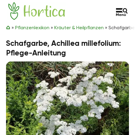
Zum Inhalt springen
Hortica
»
Pflanzenlexikon
»
Kräuter & Heilpflanzen
»
Schafgarbe, 
Schafgarbe, Achillea millefolium:
Pflege-Anleitung