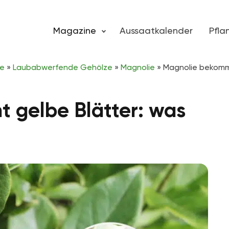
Magazine
Aussaatkalender
Pfl
ze
»
Laubabwerfende Gehölze
»
Magnolie
»
Magnolie bekommt
 gelbe Blätter: was