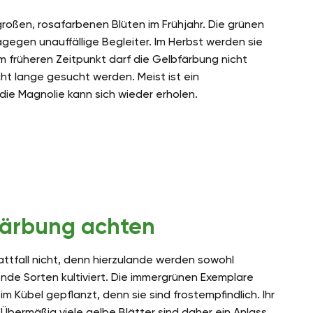
roßen, rosafarbenen Blüten im Frühjahr. Die grünen
agegen unauffällige Begleiter. Im Herbst werden sie
 früheren Zeitpunkt darf die Gelbfärbung nicht
t lange gesucht werden. Meist ist ein
die Magnolie kann sich wieder erholen.
rfärbung achten
attfall nicht, denn hierzulande werden sowohl
de Sorten kultiviert. Die immergrünen Exemplare
 Kübel gepflanzt, denn sie sind frostempfindlich. Ihr
Übermäßig viele gelbe Blätter sind daher ein Anlass