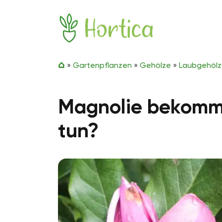
Zum Inhalt springen
Hortica
»
Gartenpflanzen
»
Gehölze
»
Laubgehöl
Magnolie bekommt
tun?