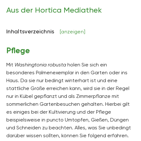
Höhe
3 Meter bis 30 Meter hoch
Aus der Hortica Mediathek
Bodenart
sandig, lehmig, kiesig
Inhaltsverzeichnis
[anzeigen]
Bodenfeuchte
mäßig feucht, frisch
Pflege
pH-Wert
neutral, schwach sauer
Mit
Washingtonia robusta
holen Sie sich ein
besonderes Palmenexemplar in den Garten oder ins
Kalkverträglichkeit
Haus. Da sie nur bedingt winterhart ist und eine
Kalkintolerant
stattliche Größe erreichen kann, wird sie in der Regel
Humus
nur in Kübel gepflanzt und als Zimmerpflanze mit
humusarm
sommerlichen Gartenbesuchen gehalten. Hierbei gilt
es einiges bei der Kultivierung und der Pflege
Giftig
beispielsweise in puncto Umtopfen, Gießen, Düngen
Nein
und Schneiden zu beachten. Alles, was Sie unbedingt
Pflanzenfamilien
darüber wissen sollten, können Sie folgend erfahren.
Palmengewächse, Arecaceae