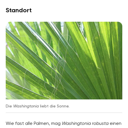
Standort
Pflanzenarten
Kübelpflanzen, Balkonpflanzen, Zimmerpflanzen,
Zierpflanzen
Gartenstil
Topfgarten, Wintergarten, Wohngarten,
Ziergarten
Die
Washingtonia
liebt die Sonne.
Wie fast alle Palmen, mag
Washingtonia robusta
einen