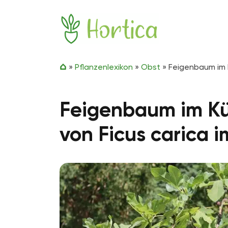
Zum Inhalt springen
Hortica
»
Pflanzenlexikon
»
Obst
»
Feigenbaum im K
Feigenbaum im Küb
von Ficus carica 