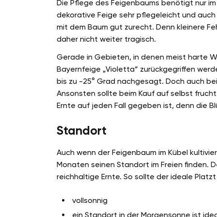
Die Pflege des Feigenbaums benötigt nur im
dekorative Feige sehr pflegeleicht und auc
mit dem Baum gut zurecht. Denn kleinere Feh
daher nicht weiter tragisch.
Gerade in Gebieten, in denen meist harte W
Bayernfeige „Violetta“ zurückgegriffen wer
bis zu -25° Grad nachgesagt. Doch auch bei 
Ansonsten sollte beim Kauf auf selbst fruch
Ernte auf jeden Fall gegeben ist, denn die Bl
Standort
Auch wenn der Feigenbaum im Kübel kultiviert
Monaten seinen Standort im Freien finden. D
reichhaltige Ernte. So sollte der ideale Platz
vollsonnig
ein Standort in der Morgensonne ist idea