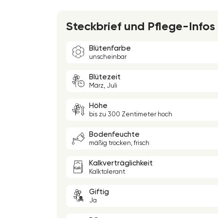
Steckbrief und Pflege-Infos
Blütenfarbe
unscheinbar
Blütezeit
März, Juli
Höhe
bis zu 300 Zentimeter hoch
Bodenfeuchte
mäßig trocken, frisch
Kalkverträglichkeit
Kalktolerant
Giftig
Ja