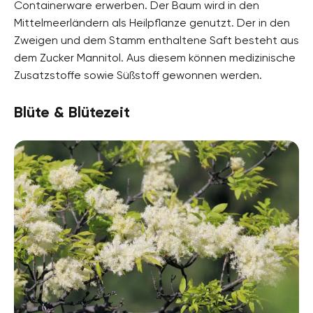
Containerware erwerben. Der Baum wird in den
Pflanzenarten
Mittelmeerländern als Heilpflanze genutzt. Der in den
Blütenbäume, Parkbäume, Ziergehölze
Zweigen und dem Stamm enthaltene Saft besteht aus
Gartenstil
dem Zucker Mannitol. Aus diesem können medizinische
Baumgarten, Parkanlage, Waldgarten
Zusatzstoffe sowie Süßstoff gewonnen werden.
Blüte & Blütezeit