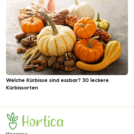
Welche Kürbisse sind essbar? 30 leckere
Kürbissorten
Hortica
Magazine