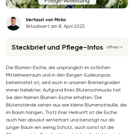
Verfasst von Mirko
Aktualisiert am 8. April 2025
Steckbrief und Pflege-Infos
öffnen +
Blütenfarbe
weiss
Die Blumen-Esche, die ursprünglich im östlichen
Mittelmeerraum und in den Bergen Südeuropas
Standort
beheimatet ist, wird auch in unseren Breitengraden
Sonnig
immer beliebter. Aufgrund Ihres Blütenschmucks hat
Blütezeit
Sie den Namen Blumen-Esche erhalten. Die
April, Mai, Juni
Blütenstände sehen aus wie kleine Blumensträuße, die
im Baum hängen. Trotz ihrer Herkunft ist die Esche
Wuchsform
aufrecht
auch hier absolut winterhart und benötigt nur als
junger Baum ein wenig Schutz, auch sonst ist die
Höhe