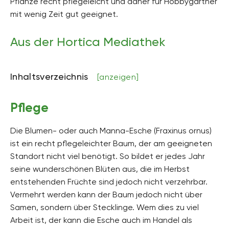
Pflanze recht pflegeleicht und daher für Hobbygärtner
bis zu 15 m hoch
mit wenig Zeit gut geeignet.
Bodenart
steinig, sandig
Aus der Hortica Mediathek
Bodenfeuchte
sehr trocken, mäßig trocken, mäßig feucht, frisch
Inhaltsverzeichnis
[anzeigen]
pH-Wert
alkalisch
Pflege
Kalkverträglichkeit
Kalktolerant
Die Blumen- oder auch Manna-Esche (Fraxinus ornus)
ist ein recht pflegeleichter Baum, der am geeigneten
Humus
humusreich
Standort nicht viel benötigt. So bildet er jedes Jahr
seine wunderschönen Blüten aus, die im Herbst
Giftig
entstehenden Früchte sind jedoch nicht verzehrbar.
Nein
Vermehrt werden kann der Baum jedoch nicht über
Pflanzenfamilien
Samen, sondern über Stecklinge. Wem dies zu viel
Ölbaumgewächse, Oleaceae
Arbeit ist, der kann die Esche auch im Handel als