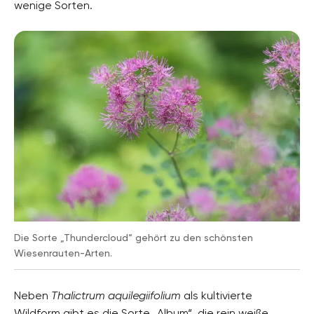
wenige Sorten.
Pflanzenarten
Stauden, Wildblumen
Gartenstil
Bauerngarten, Blumengarten, Naturgarten
Die Sorte „Thundercloud“ gehört zu den schönsten
Wiesenrauten-Arten.
Neben
Thalictrum aquilegiifolium
als kultivierte
Wildform gibt es die Sorte „Album“, die rein weiße