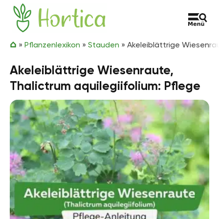
Zum Inhalt springen
Hortica
»
Pflanzenlexikon
»
Stauden
»
Akeleiblättrige Wiesenrau
Akeleiblättrige Wiesenraute,
Thalictrum aquilegiifolium: Pflege