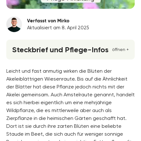
Verfasst von Mirko
Aktualisiert am 8. April 2025
Steckbrief und Pflege-Infos
öffnen +
Blütenfarbe
unscheinbar, violett, weiss
Leicht und fast anmutig wirken die Blüten der
Akeleiblättrigen Wiesenraute. Bis auf die Ähnlichkeit
Standort
der Blätter hat diese Pflanze jedoch nichts mit der
Halbschatten, Absonnig
Akelei gemeinsam. Auch Amstelraute genannt, handelt
Blütezeit
es sich hierbei eigentlich um eine mehrjährige
Mai, Juni, Juli
Wildpflanze, die es mittlerweile aber auch als
Zierpflanze in die heimischen Gärten geschafft hat.
Wuchsform
aufrecht, buschig
Dort ist sie durch ihre zarten Blüten eine beliebte
Staude im Beet, die sich auch für weniger sonnige
Höhe