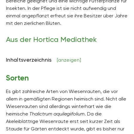
Bereiche geeignet und eine wichtige Futterpflanze für
bis zu 120 cm hoch
Insekten. In der Pflege ist sie nicht aufwendig und
Bodenart
einmal angepflanzt erfreut sie ihre Besitzer über Jahre
sandig, lehmig
mit den zierlichen Blüten.
Bodenfeuchte
Aus der Hortica Mediathek
mäßig feucht, frisch
pH-Wert
neutral, schwach alkalisch, schwach sauer
Inhaltsverzeichnis
[anzeigen]
Kalkverträglichkeit
Kalktolerant
Sorten
Humus
humusreich
Es gibt zahlreiche Arten von Wiesenrauten, die vor
allem in gemäßigten Regionen heimisch sind. Nicht alle
Giftig
Wiesenrauten sind allerdings winterhart wie die
Ja
heimische
Thalictrum aquilegiifolium
. Da die
Pflanzenfamilien
Akeleiblättrige Wiesenraute erst seit kurzer Zeit als
Hahnenfußgewächse, Ranunculaceae
Staude für Gärten entdeckt wurde, gibt es bisher nur