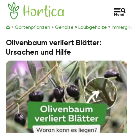
Zum Inhalt springen
Hortica
»
Gartenpflanzen
»
Gehölze
»
Laubgehölze
»
Immergrü
Olivenbaum verliert Blätter:
Ursachen und Hilfe