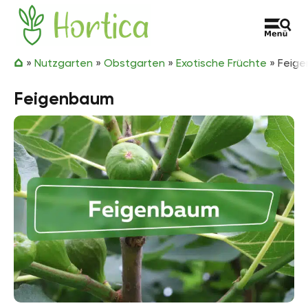
Zum Inhalt springen
Hortica
»
Nutzgarten
»
Obstgarten
»
Exotische Früchte
»
Feig
Feigenbaum