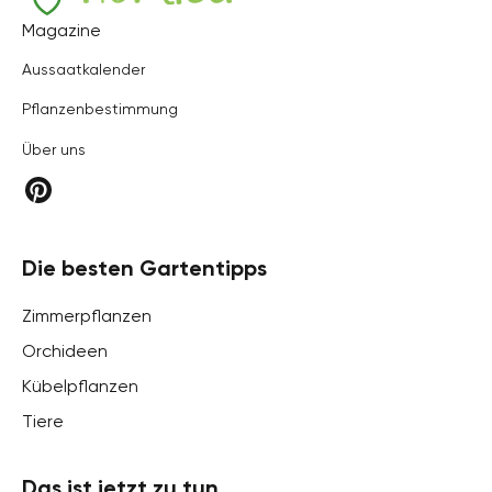
Hortica
Magazine
Aussaatkalender
Pflanzenbestimmung
Über uns
Die besten Gartentipps
Zimmerpflanzen
Orchideen
Kübelpflanzen
Tiere
Das ist jetzt zu tun